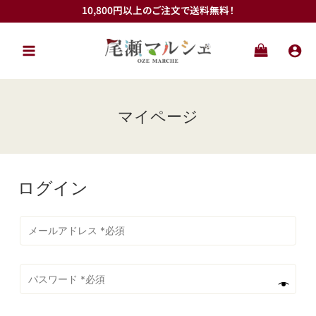
内
10,800円以上のご注文で送料無料！
容
を
ス
キ
ッ
プ
マイページ
ログイン