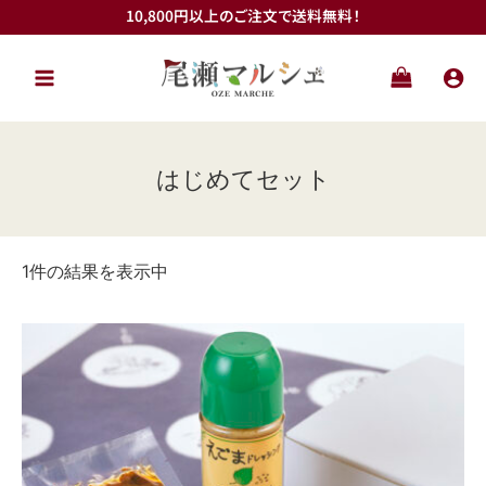
内
10,800円以上のご注文で送料無料！
最
最
容
低
高
を
価
価
ス
格
格
キ
ッ
プ
はじめてセット
1件の結果を表示中